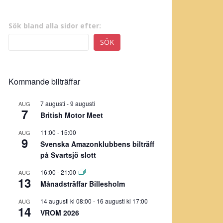
Sök bland alla sidor efter:
SÖK
Kommande bilträffar
7 augusti
-
9 augusti
AUG
7
British Motor Meet
11:00
-
15:00
AUG
9
Svenska Amazonklubbens bilträff
på Svartsjö slott
16:00
-
21:00
AUG
13
Månadsträffar Billesholm
14 augusti kl 08:00
-
16 augusti kl 17:00
AUG
14
VROM 2026