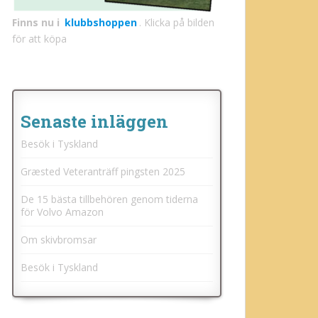
Finns nu i
klubbshoppen
. Klicka på bilden
för att köpa
Senaste inläggen
Besök i Tyskland
Græsted Veteranträff pingsten 2025
De 15 bästa tillbehören genom tiderna
för Volvo Amazon
Om skivbromsar
Besök i Tyskland