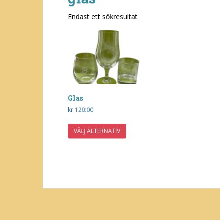
Endast ett sökresultat
Glas
kr
120:00
Den
VÄLJ ALTERNATIV
här
produkten
har
flera
varianter.
De
olika
alternativen