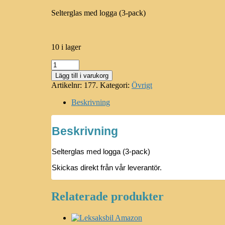
Selterglas med logga (3-pack)
10 i lager
Selterglas
med
Lägg till i varukorg
logga
Artikelnr:
177.
Kategori:
Övrigt
(3-
pack)
Beskrivning
mängd
Beskrivning
Selterglas med logga (3-pack)
Skickas direkt från vår leverantör.
Relaterade produkter