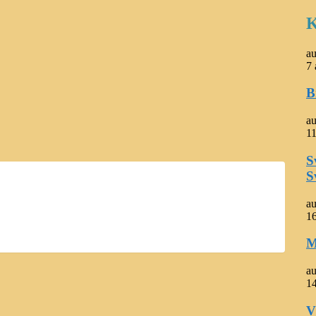
K
a
7 
B
a
11
S
S
a
1
M
a
14
V