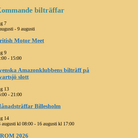
ommande bilträffar
ug
7
augusti
-
9 augusti
ritish Motor Meet
ug
9
:00
-
15:00
venska Amazonklubbens bilträff på
vartsjö slott
ug
13
6:00
-
21:00
ånadsträffar Billesholm
ug
14
 augusti kl 08:00
-
16 augusti kl 17:00
ROM 2026