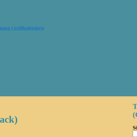
mang i träffkalendern
?
T
pack)
Sö