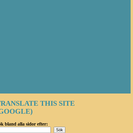
RANSLATE THIS SITE
(GOOGLE)
k bland alla sidor efter:
Sök