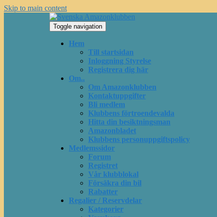
Skip to main content
Toggle navigation
Hem
Till startsidan
Inloggning Styrelse
Registrera dig här
Om..
Om Amazonklubben
Kontaktuppgifter
Bli medlem
Klubbens förtroendevalda
Hitta din besiktningsman
Amazonbladet
Klubbens personuppgiftspolicy
Medlemssidor
Forum
Registret
Vår klubblokal
Försäkra din bil
Rabatter
Regalier / Reservdelar
Kategorier