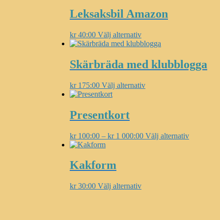
Leksaksbil Amazon
Den
kr
40:00
Välj alternativ
här
produkten
har
Skärbräda med klubblogga
flera
varianter.
Den
kr
175:00
Välj alternativ
De
här
olika
produkten
alternativen
har
Presentkort
kan
flera
väljas
varianter.
på
Prisintervall:
Den
kr
100:00
–
kr
1 000:00
Välj alternativ
De
produktsidan
kr 100:00
här
olika
till
produkten
alternativen
kr 1
har
Kakform
kan
000:00
flera
väljas
varianter.
på
Den
kr
30:00
Välj alternativ
De
produktsidan
här
olika
produkten
alternativ
har
kan