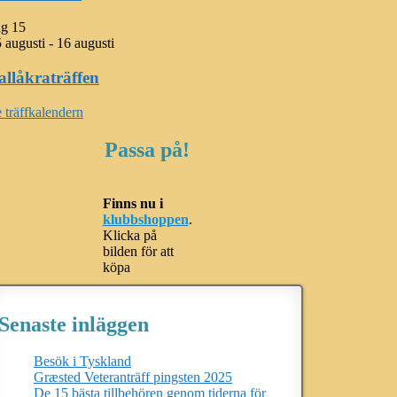
ug
15
 augusti
-
16 augusti
allåkraträffen
 träffkalendern
Passa på!
Finns nu i
klubbshoppen
.
Klicka på
bilden för att
köpa
Senaste inläggen
Besök i Tyskland
Græsted Veteranträff pingsten 2025
De 15 bästa tillbehören genom tiderna för