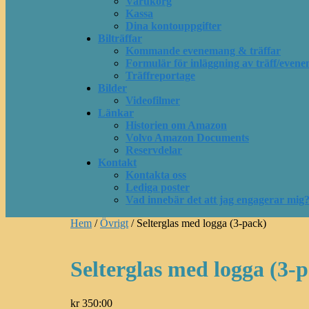
Varukorg
Kassa
Dina kontouppgifter
Bilträffar
Kommande evenemang & träffar
Formulär för inläggning av träff/evene
Träffreportage
Bilder
Videofilmer
Länkar
Historien om Amazon
Volvo Amazon Documents
Reservdelar
Kontakt
Kontakta oss
Lediga poster
Vad innebär det att jag engagerar mig
Hem
/
Övrigt
/ Selterglas med logga (3-pack)
Selterglas med logga (3-
kr
350:00