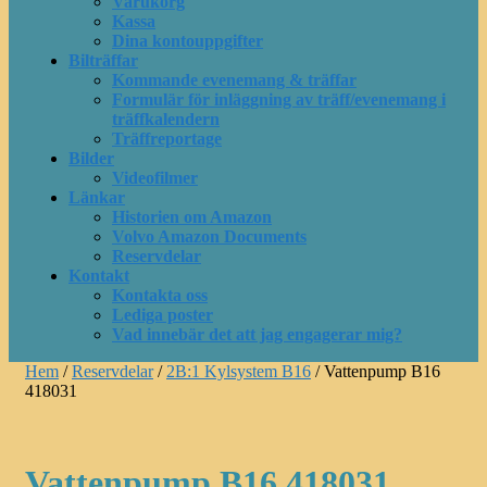
Varukorg
Kassa
Dina kontouppgifter
Bilträffar
Kommande evenemang & träffar
Formulär för inläggning av träff/evenemang i
träffkalendern
Träffreportage
Bilder
Videofilmer
Länkar
Historien om Amazon
Volvo Amazon Documents
Reservdelar
Kontakt
Kontakta oss
Lediga poster
Vad innebär det att jag engagerar mig?
Hem
/
Reservdelar
/
2B:1 Kylsystem B16
/ Vattenpump B16
418031
Vattenpump B16 418031