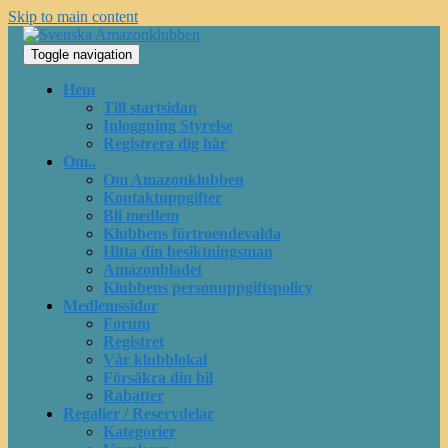
Skip to main content
Toggle navigation
Hem
Till startsidan
Inloggning Styrelse
Registrera dig här
Om..
Om Amazonklubben
Kontaktuppgifter
Bli medlem
Klubbens förtroendevalda
Hitta din besiktningsman
Amazonbladet
Klubbens personuppgiftspolicy
Medlemssidor
Forum
Registret
Vår klubblokal
Försäkra din bil
Rabatter
Regalier / Reservdelar
Kategorier