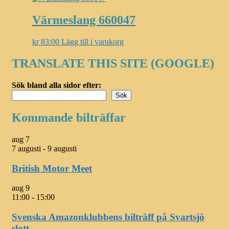
Värmeslang 660047
kr
83:00
Lägg till i varukorg
TRANSLATE THIS SITE (GOOGLE)
Sök bland alla sidor efter:
Sök
Kommande bilträffar
aug
7
7 augusti
-
9 augusti
British Motor Meet
aug
9
11:00
-
15:00
Svenska Amazonklubbens bilträff på Svartsjö
slott