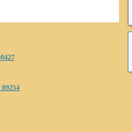
90427
 89254