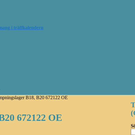
mang i träffkalendern
?
ampningslager B18, B20 672122 OE
T
 B20 672122 OE
Sö