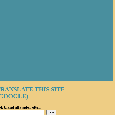
RANSLATE THIS SITE
(GOOGLE)
k bland alla sidor efter:
Sök