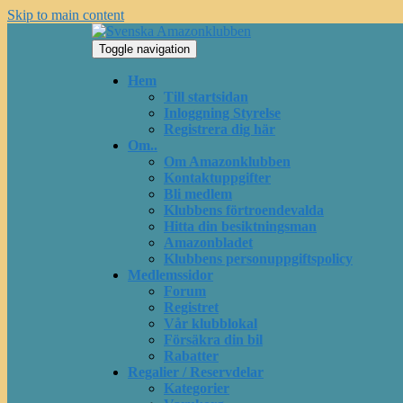
Skip to main content
Toggle navigation
Hem
Till startsidan
Inloggning Styrelse
Registrera dig här
Om..
Om Amazonklubben
Kontaktuppgifter
Bli medlem
Klubbens förtroendevalda
Hitta din besiktningsman
Amazonbladet
Klubbens personuppgiftspolicy
Medlemssidor
Forum
Registret
Vår klubblokal
Försäkra din bil
Rabatter
Regalier / Reservdelar
Kategorier