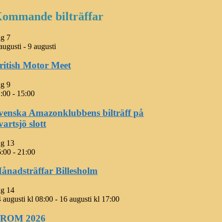
ommande bilträffar
ug
7
augusti
-
9 augusti
ritish Motor Meet
ug
9
:00
-
15:00
venska Amazonklubbens bilträff på
vartsjö slott
ug
13
6:00
-
21:00
ånadsträffar Billesholm
ug
14
 augusti kl 08:00
-
16 augusti kl 17:00
ROM 2026