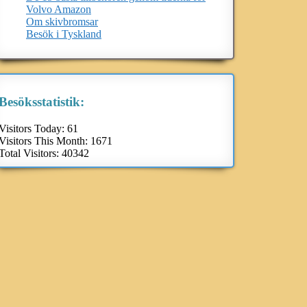
Volvo Amazon
Om skivbromsar
Besök i Tyskland
Besöksstatistik:
Visitors Today:
61
Visitors This Month:
1671
Total Visitors:
40342