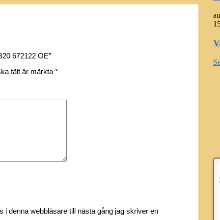
a
15
V
, B20 672122 OE”
Se
ska fält är märkta
*
i denna webbläsare till nästa gång jag skriver en