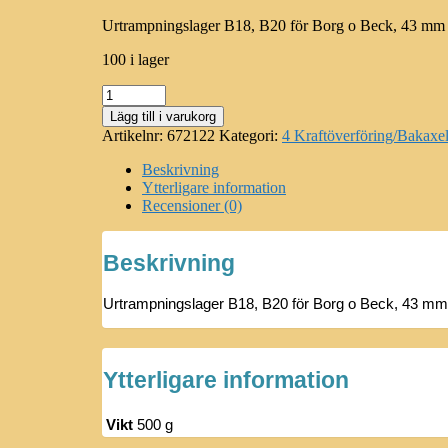
Urtrampningslager B18, B20 för Borg o Beck, 43 mm
100 i lager
Urtrampningslager
B18,
Lägg till i varukorg
B20
Artikelnr:
672122
Kategori:
4 Kraftöverföring/Bakaxe
672122
OE
Beskrivning
mängd
Ytterligare information
Recensioner (0)
Beskrivning
Urtrampningslager B18, B20 för Borg o Beck, 43 mm 
Ytterligare information
Vikt
500 g