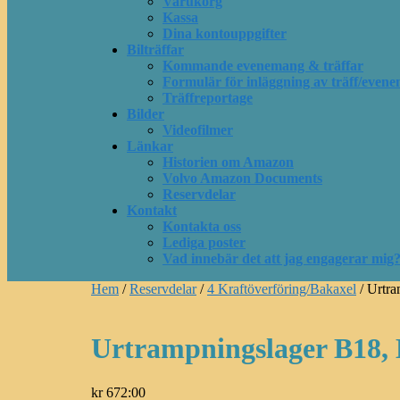
Varukorg
Kassa
Dina kontouppgifter
Bilträffar
Kommande evenemang & träffar
Formulär för inläggning av träff/evene
Träffreportage
Bilder
Videofilmer
Länkar
Historien om Amazon
Volvo Amazon Documents
Reservdelar
Kontakt
Kontakta oss
Lediga poster
Vad innebär det att jag engagerar mig
Hem
/
Reservdelar
/
4 Kraftöverföring/Bakaxel
/ Urtr
Urtrampningslager B18,
kr
672:00