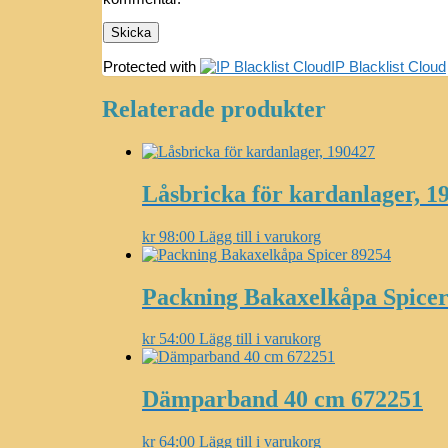
Protected with
IP Blacklist Cloud
Relaterade produkter
Låsbricka för kardanlager, 1
kr
98:00
Lägg till i varukorg
Packning Bakaxelkåpa Spicer
kr
54:00
Lägg till i varukorg
Dämparband 40 cm 672251
kr
64:00
Lägg till i varukorg