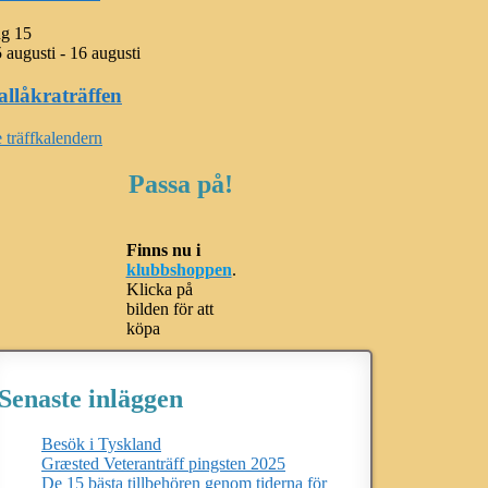
ug
15
 augusti
-
16 augusti
allåkraträffen
 träffkalendern
Passa på!
Finns nu i
klubbshoppen
.
Klicka på
bilden för att
köpa
Senaste inläggen
Besök i Tyskland
Græsted Veteranträff pingsten 2025
De 15 bästa tillbehören genom tiderna för