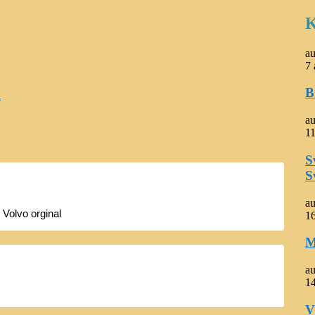
K
a
7 
B
l
a
11
S
S
a
Volvo orginal
1
M
a
14
V