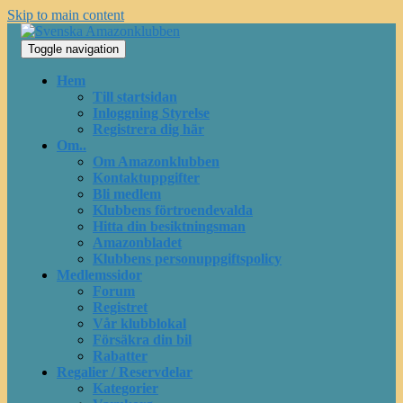
Skip to main content
Toggle navigation
Hem
Till startsidan
Inloggning Styrelse
Registrera dig här
Om..
Om Amazonklubben
Kontaktuppgifter
Bli medlem
Klubbens förtroendevalda
Hitta din besiktningsman
Amazonbladet
Klubbens personuppgiftspolicy
Medlemssidor
Forum
Registret
Vår klubblokal
Försäkra din bil
Rabatter
Regalier / Reservdelar
Kategorier