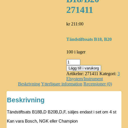
271411
kr
211:00
Tändstiftssats B18, B20
100 i lager
Tändstift
B18/B20
Lägg till i varukorg
271411
Artikelnr:
271411
Kategori:
3
mängd
Elsystem/Instrument
Beskrivning
Ytterligare information
Recensioner (0)
Beskrivning
Tändstiftsats B18B,D B20B,D,F, säljes endast i set om 4 st
Kan vara Bosch, NGK eller Champion