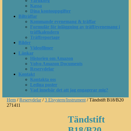
Varukorg
Kassa
Dina kontouppgifter
Bilträffar
Kommande evenemang & träffar
Formulär för inläggning av träff/evenemang i
träffkalendern
Träffreportage
Bilder
Videofilmer
Länkar
Historien om Amazon
Volvo Amazon Documents
Reservdelar
Kontakt
Kontakta oss
Lediga poster
Vad innebär det att jag engagerar mig?
Hem
/
Reservdelar
/
3 Elsystem/Instrument
/ Tändstift B18/B20
271411
Tändstift
B18/B20