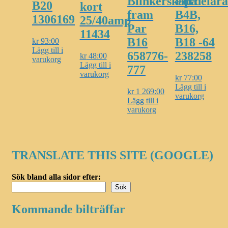
Blinkerskåpa
Fördelar
B20
kort
fram
B4B,
1306169
25/40amp
Par
B16,
11434
B16
B18 -64
kr
93:00
Lägg till i
658776-
238258
kr
48:00
varukorg
Lägg till i
777
varukorg
kr
77:00
Lägg till i
kr
1 269:00
varukorg
Lägg till i
varukorg
TRANSLATE THIS SITE (GOOGLE)
Sök bland alla sidor efter:
Sök
Kommande bilträffar