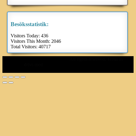
Besöksstatistik:
Visitors Today:
436
Visitors This Month:
2046
Total Visitors:
40717
Svenska Volvo Amazonklubben
All rights reserved. Tema av
Colorlib
drivs med
WordPress