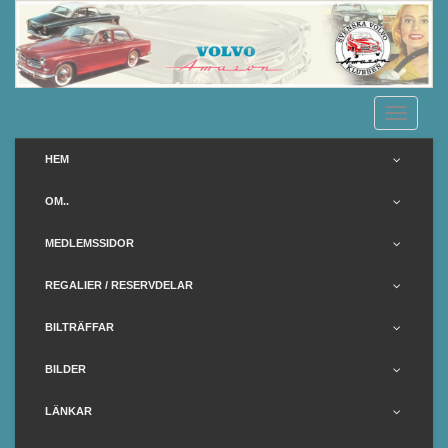
S
k
i
p
t
TOGGLE
o
m
HEM
a
i
OM..
n
c
MEDLEMSSIDOR
o
n
REGALIER / RESERVDELAR
t
BILTRÄFFAR
e
n
BILDER
t
LÄNKAR