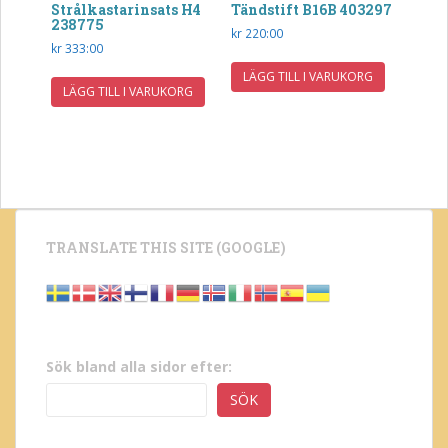
Strålkastarinsats H4
Tändstift B16B 403297
238775
kr
220:00
kr
333:00
LÄGG TILL I VARUKORG
LÄGG TILL I VARUKORG
TRANSLATE THIS SITE (GOOGLE)
Sök bland alla sidor efter:
SÖK