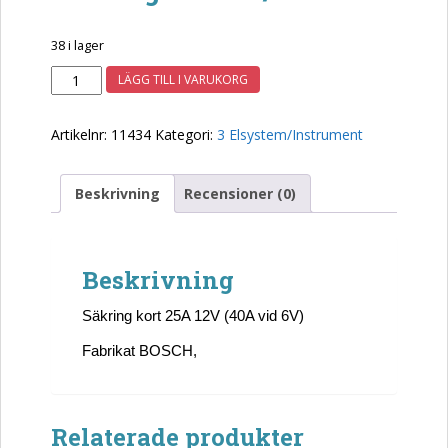
38 i lager
Säkring
LÄGG TILL I VARUKORG
kort
25/40amp
Artikelnr:
11434
Kategori:
3 Elsystem/Instrument
11434
mängd
Beskrivning
Recensioner (0)
Beskrivning
Säkring kort 25A 12V (40A vid 6V)
Fabrikat BOSCH,
Relaterade produkter