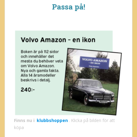
Passa på!
Finns nu i
klubbshoppen
. Klicka på bilden för att
köpa