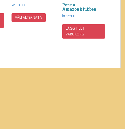
Penna
kr
30:00
Amazonklubben
Den
kr
15:00
VÄLJ ALTERNATIV
här
produkten
LÄGG TILL I
har
VARUKORG
flera
varianter.
De
olika
alternativen
kan
väljas
på
produktsidan