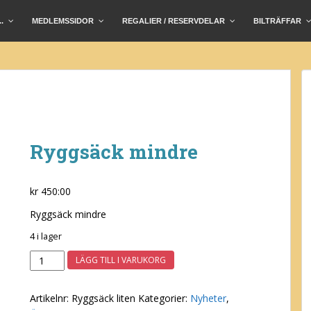
.
MEDLEMSSIDOR
REGALIER / RESERVDELAR
BILTRÄFFAR
Ryggsäck mindre
kr
450:00
Ryggsäck mindre
4 i lager
Ryggsäck
LÄGG TILL I VARUKORG
mindre
mängd
Artikelnr:
Ryggsäck liten
Kategorier:
Nyheter
,