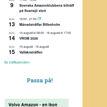
9
Svenska Amazonklubbens bilträff
på Svartsjö slott
16:00
-
21:00
AUG
13
Månadsträffar Billesholm
14 augusti kl 08:00
-
16 augusti kl 17:00
AUG
14
VROM 2026
15 augusti
-
16 augusti
AUG
15
Vallåkraträffen
Se träffkalendern
Passa på!