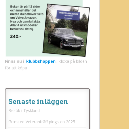
Finns nu i
klubbshoppen
. Klicka på bilden
för att köpa
Senaste inläggen
Besök i Tyskland
Græsted Veteranträff pingsten 2025