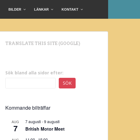
BILDER
LÄNKAR
KONTAKT
TRANSLATE THIS SITE (GOOGLE)
Sök bland alla sidor efter:
SÖK
Kommande bilträffar
7 augusti
-
9 augusti
AUG
7
British Motor Meet
11:00
-
15:00
AUG