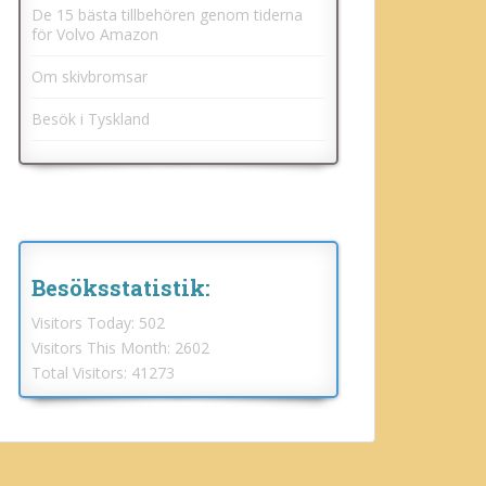
De 15 bästa tillbehören genom tiderna
för Volvo Amazon
Om skivbromsar
Besök i Tyskland
Besöksstatistik:
Visitors Today:
502
Visitors This Month:
2602
Total Visitors:
41273