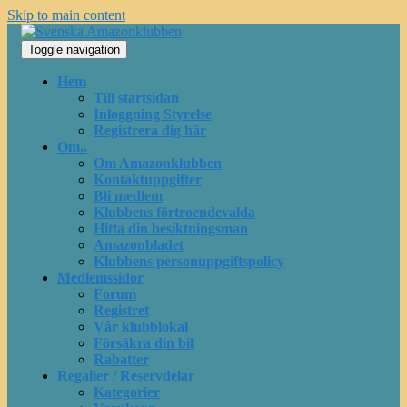
Skip to main content
Toggle navigation
Hem
Till startsidan
Inloggning Styrelse
Registrera dig här
Om..
Om Amazonklubben
Kontaktuppgifter
Bli medlem
Klubbens förtroendevalda
Hitta din besiktningsman
Amazonbladet
Klubbens personuppgiftspolicy
Medlemssidor
Forum
Registret
Vår klubblokal
Försäkra din bil
Rabatter
Regalier / Reservdelar
Kategorier