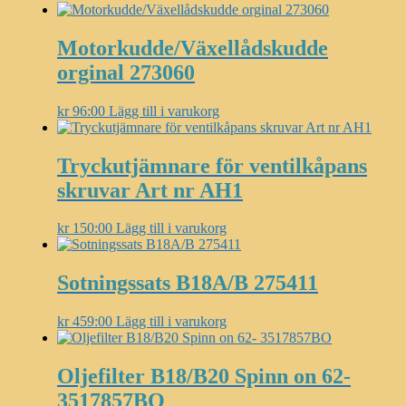
Motorkudde/Växellådskudde
orginal 273060
kr
96:00
Lägg till i varukorg
Tryckutjämnare för ventilkåpans
skruvar Art nr AH1
kr
150:00
Lägg till i varukorg
Sotningssats B18A/B 275411
kr
459:00
Lägg till i varukorg
Oljefilter B18/B20 Spinn on 62-
3517857BO