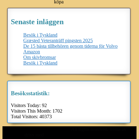
köpa
Senaste inläggen
Besök i Tyskland
Græsted Veteranträff pingsten 2025
De 15 bästa tillbehören genom tiderna för Volvo
Amazon
Om skivbromsar
Besök i Tyskland
Besöksstatistik:
Visitors Today:
92
Visitors This Month:
1702
Total Visitors:
40373
Svenska Volvo Amazonklubben
All rights reserved. Tema av
Colorlib
drivs med
WordPress