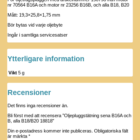
nr 70564 B16A och motor nr 23256 B16B, och alla B18, B20
Mått: 19,3×25,8×1,75 mm
Bör bytas vid varje oljebyte
Ingår i samtliga servicesatser
Ytterligare information
Vikt
5 g
Recensioner
Det finns inga recensioner än.
Bli först med att recensera ”Oljepluggstätning sena B16A och
B, alla B18/B20 18818”
Din e-postadress kommer inte publiceras.
Obligatoriska fält
är märkta
*