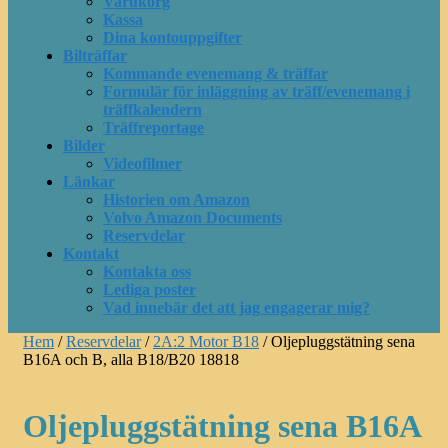
Varukorg
Kassa
Dina kontouppgifter
Bilträffar
Kommande evenemang & träffar
Formulär för inläggning av träff/evenemang i
träffkalendern
Träffreportage
Bilder
Videofilmer
Länkar
Historien om Amazon
Volvo Amazon Documents
Reservdelar
Kontakt
Kontakta oss
Lediga poster
Vad innebär det att jag engagerar mig?
Hem
/
Reservdelar
/
2A:2 Motor B18
/ Oljepluggstätning sena
B16A och B, alla B18/B20 18818
Oljepluggstätning sena B16A