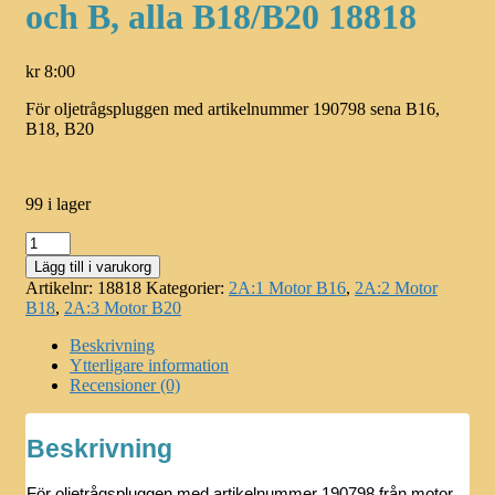
och B, alla B18/B20 18818
kr
8:00
För oljetrågspluggen med artikelnummer 190798 sena B16,
B18, B20
99 i lager
Oljepluggstätning
sena
Lägg till i varukorg
B16A
Artikelnr:
18818
Kategorier:
2A:1 Motor B16
,
2A:2 Motor
och
B18
,
2A:3 Motor B20
B,
alla
Beskrivning
B18/B20
Ytterligare information
18818
Recensioner (0)
mängd
Beskrivning
För oljetrågspluggen med artikelnummer 190798 från motor