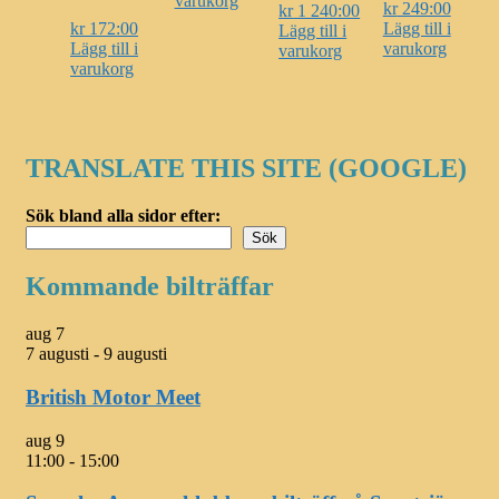
varukorg
kr
249:00
kr
1 240:00
kr
172:00
Lägg till i
Lägg till i
Lägg till i
varukorg
varukorg
varukorg
TRANSLATE THIS SITE (GOOGLE)
Sök bland alla sidor efter:
Sök
Kommande bilträffar
aug
7
7 augusti
-
9 augusti
British Motor Meet
aug
9
11:00
-
15:00