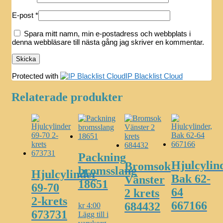
E-post
*
Spara mitt namn, min e-postadress och webbplats i
denna webbläsare till nästa gång jag skriver en kommentar.
Protected with
IP Blacklist Cloud
Relaterade produkter
Packning
Hjulcylin
Bromsok
bromsslang
Hjulcylinder
Bak 62-
Vänster
18651
69-70
64
2 krets
2-krets
667166
684432
kr
4:00
673731
Lägg till i