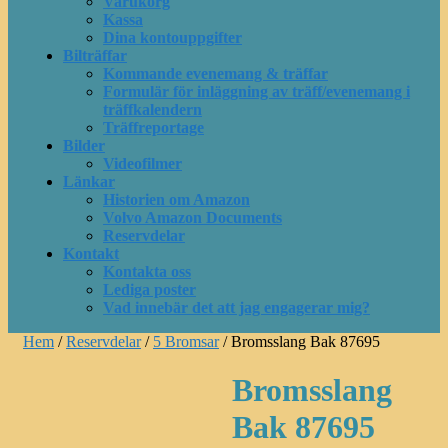
Varukorg
Kassa
Dina kontouppgifter
Bilträffar
Kommande evenemang & träffar
Formulär för inläggning av träff/evenemang i
träffkalendern
Träffreportage
Bilder
Videofilmer
Länkar
Historien om Amazon
Volvo Amazon Documents
Reservdelar
Kontakt
Kontakta oss
Lediga poster
Vad innebär det att jag engagerar mig?
Hem
/
Reservdelar
/
5 Bromsar
/ Bromsslang Bak 87695
Bromsslang
Bak 87695