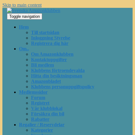
Skip to main content
Toggle navigation
Hem
Till startsidan
Inloggning Styrelse
Registrera dig här
Om..
Om Amazonklubben
Kontaktuppgifter
Bli medlem
Klubbens förtroendevalda
Hitta din besiktningsman
Amazonbladet
Klubbens personuppgiftspolicy
Medlemssidor
Forum
Registret
Vår klubblokal
Försäkra din bil
Rabatter
Regalier / Reservdelar
Kategorier