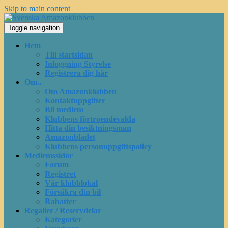
Skip to main content
Toggle navigation
Hem
Till startsidan
Inloggning Styrelse
Registrera dig här
Om..
Om Amazonklubben
Kontaktuppgifter
Bli medlem
Klubbens förtroendevalda
Hitta din besiktningsman
Amazonbladet
Klubbens personuppgiftspolicy
Medlemssidor
Forum
Registret
Vår klubblokal
Försäkra din bil
Rabatter
Regalier / Reservdelar
Kategorier