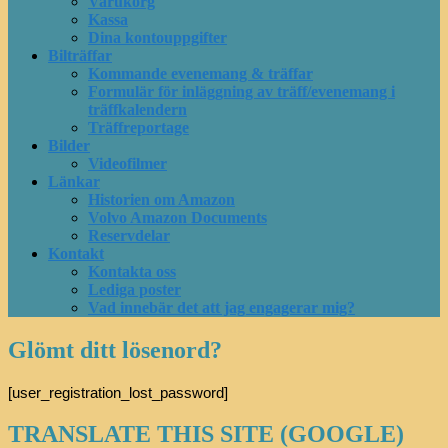
Varukorg
Kassa
Dina kontouppgifter
Bilträffar
Kommande evenemang & träffar
Formulär för inläggning av träff/evenemang i
träffkalendern
Träffreportage
Bilder
Videofilmer
Länkar
Historien om Amazon
Volvo Amazon Documents
Reservdelar
Kontakt
Kontakta oss
Lediga poster
Vad innebär det att jag engagerar mig?
Glömt ditt lösenord?
[user_registration_lost_password]
TRANSLATE THIS SITE (GOOGLE)