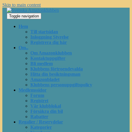
Skip to main content
Toggle navigation
Hem
Till startsidan
Inloggning Styrelse
Registrera dig här
Om..
Om Amazonklubben
Kontaktuppgifter
Bli medlem
Klubbens förtroendevalda
Hitta din besiktningsman
Amazonbladet
Klubbens personuppgiftspolicy
Medlemssidor
Forum
Registret
Vår klubblokal
Försäkra din bil
Rabatter
Regalier / Reservdelar
Kategorier