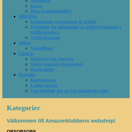
Varukorg
Kassa
Dina kontouppgifter
Bilträffar
Kommande evenemang & träffar
Formulär för inläggning av träff/evenemang i
träffkalendern
Träffreportage
Bilder
Videofilmer
Länkar
Historien om Amazon
Volvo Amazon Documents
Reservdelar
Kontakt
Kontakta oss
Lediga poster
Vad innebär det att jag engagerar mig?
Kategorier
Välkommen till Amazonklubbens webshop!
OBSOBSOBS