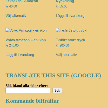
Leksaksbil Amazon
Nyckelring
kr
40:00
kr
55:00
Den
Välj alternativ
Lägg till i varukorg
här
produkten
har
flera
varianter.
De
Volvo Amazon – en ikon
T-shirt stort tryck
olika
alternativen
kr
240:00
kr
200:00
kan
Den
väljas
Lägg till i varukorg
Välj alternativ
här
på
produkten
produktsidan
har
flera
varianter.
TRANSLATE THIS SITE (GOOGLE)
De
olika
alternativen
Sök bland alla sidor efter:
kan
Sök
väljas
på
Kommande bilträffar
produktsidan